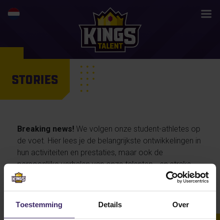
STORIES
Breaking news!
We volgen onze student-athletes op
de voet. Hier lees je de belangrijkste ontwikkelingen in
hun activiteiten en prestaties, maar ook de
persoonlijke verhalen van onze talenten… en straks
misschien wel jouw life changing story.
Toestemming
Details
Over