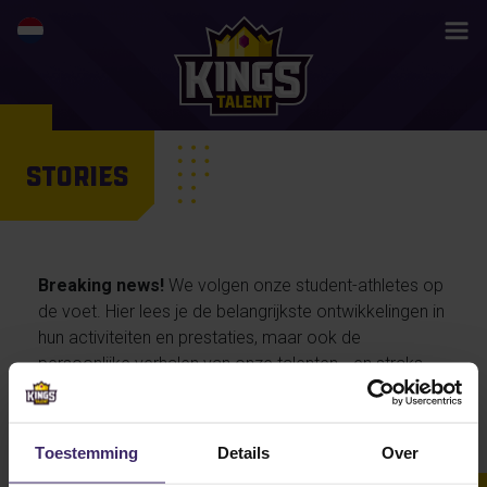
STORIES
Breaking news!
We volgen onze student-athletes op
de voet. Hier lees je de belangrijkste ontwikkelingen in
hun activiteiten en prestaties, maar ook de
persoonlijke verhalen van onze talenten… en straks
misschien wel jouw life changing story.
Toestemming
Details
Over