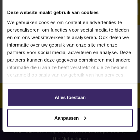
SHOW ALL
SIGNINGS
INTERVIEWS
AWARDS
Deze website maakt gebruik van cookies
We gebruiken cookies om content en advertenties te
personaliseren, om functies voor social media te bieden
Unfortunately, for this athlete
en om ons websiteverkeer te analyseren. Ook delen we
(Stan Maas)
were no stories
informatie over uw gebruik van onze site met onze
found.
partners voor social media, adverteren en analyse. Deze
partners kunnen deze gegevens combineren met andere
informatie die u aan ze heeft verstrekt of die ze hebben
verzameld op basis van uw gebruik van hun services.
Alles toestaan
Aanpassen
Hambakenwetering 8b,
5231DC
's-Hertogenbosch
/
The Netherlands