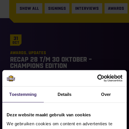
SHOW ALL
SIGNINGS
INTERVIEWS
AWARDS
31
Oct
Awards
Updates
Recap 28 t/m 30 oktober –
Champions Edition
Share on social
READ MORE
Toestemming
Details
Over
Deze website maakt gebruik van cookies
We gebruiken cookies om content en advertenties te