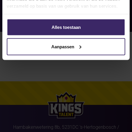
verzameld op basis van uw gebruik van hun services.
Alles toestaan
Aanpassen
Hambakenwetering 8b,
5231DC
's-Hertogenbosch
/