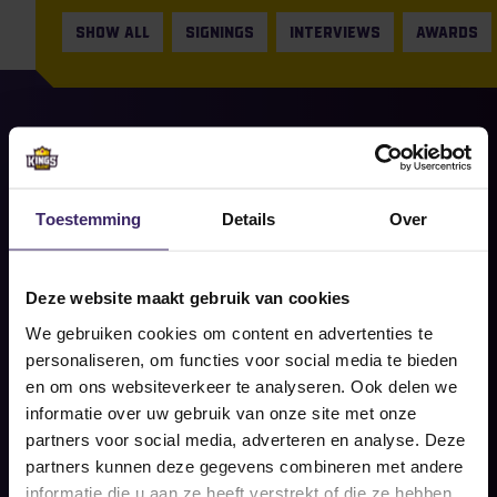
SHOW ALL
SIGNINGS
INTERVIEWS
AWARDS
9
Apr
Signings
Toestemming
Details
Over
Maaike van Wensen gaat spelen
voor Quinnipiac University!
Deze website maakt gebruik van cookies
Share on social
We gebruiken cookies om content en advertenties te
READ MORE
personaliseren, om functies voor social media te bieden
en om ons websiteverkeer te analyseren. Ook delen we
informatie over uw gebruik van onze site met onze
partners voor social media, adverteren en analyse. Deze
partners kunnen deze gegevens combineren met andere
informatie die u aan ze heeft verstrekt of die ze hebben