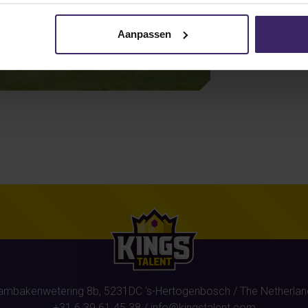
Aanpassen
ambakenwetering 8b,
5231DC
's-Hertogenbosch
/ The Netherlan
+31 6 39 61 45 38
/
info@kingstalent.com