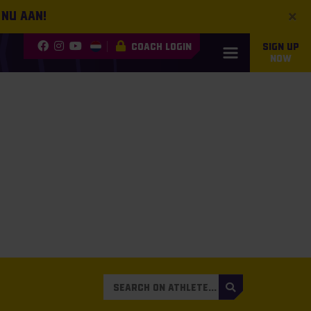
×
 nu aan!
COACH LOGIN
SIGN UP
NOW