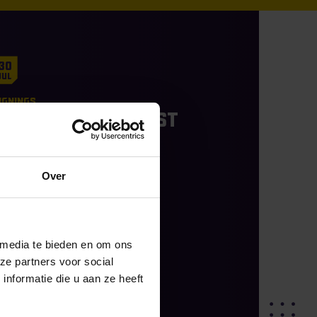
30
Jul
ignings
Kilian Ridder kiest
na rijke
jeugdcarrière
voor college
Over
baseball
hare on social
 media te bieden en om ons
ze partners voor social
nformatie die u aan ze heeft
READ MORE