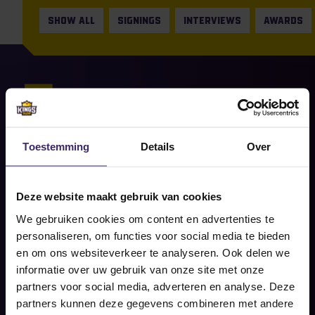
SHOW ALL
SIGNINGS
INTERVIEWS
AWARDS
9
Apr
Signings
Jarna Meulenberg maakt de
Toestemming
Details
Over
overstap naar Morningside
University!
Deze website maakt gebruik van cookies
Share on social
We gebruiken cookies om content en advertenties te
READ MORE
personaliseren, om functies voor social media te bieden
en om ons websiteverkeer te analyseren. Ook delen we
informatie over uw gebruik van onze site met onze
partners voor social media, adverteren en analyse. Deze
partners kunnen deze gegevens combineren met andere