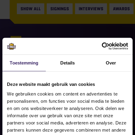
SHOW ALL
SIGNINGS
INTERVIEWS
AWARDS
30
Jul
Signings
Van de Eredivisie naar de VS:
Toestemming
Details
Over
Renfurm gaat spelen voor Park
University
Deze website maakt gebruik van cookies
Share on social
We gebruiken cookies om content en advertenties te
READ MORE
personaliseren, om functies voor social media te bieden
en om ons websiteverkeer te analyseren. Ook delen we
informatie over uw gebruik van onze site met onze
partners voor social media, adverteren en analyse. Deze
partners kunnen deze gegevens combineren met andere