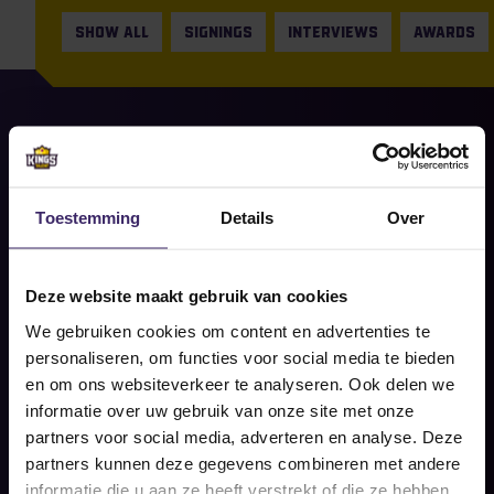
SHOW ALL
SIGNINGS
INTERVIEWS
AWARDS
9
Jul
Signings
Toestemming
Details
Over
Nieuwe stap voor Robin Verhart:
Lewis & Clark College wacht
Deze website maakt gebruik van cookies
Share on social
We gebruiken cookies om content en advertenties te
READ MORE
personaliseren, om functies voor social media te bieden
en om ons websiteverkeer te analyseren. Ook delen we
informatie over uw gebruik van onze site met onze
partners voor social media, adverteren en analyse. Deze
partners kunnen deze gegevens combineren met andere
informatie die u aan ze heeft verstrekt of die ze hebben