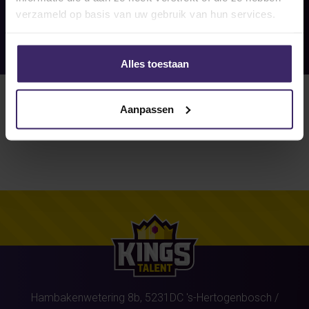
verzameld op basis van uw gebruik van hun services.
Alles toestaan
Aanpassen
Hambakenwetering 8b,
5231DC
's-Hertogenbosch
/