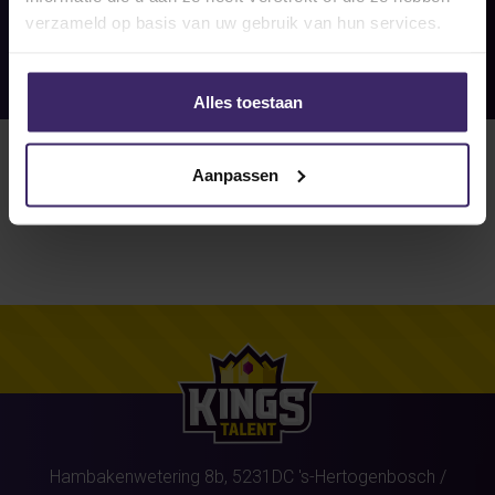
verzameld op basis van uw gebruik van hun services.
Alles toestaan
Aanpassen
Hambakenwetering 8b,
5231DC
's-Hertogenbosch
/