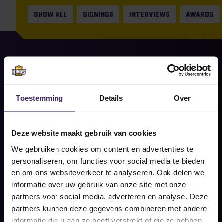
SHOW ALL
SIGNINGS
INTERVIEWS
AWARDS
26
Mar
Signings
Toestemming
Details
Over
Marlijn Swaan tekent bij
University of New Hampshire!
Deze website maakt gebruik van cookies
Share on social
We gebruiken cookies om content en advertenties te
READ MORE
personaliseren, om functies voor social media te bieden
en om ons websiteverkeer te analyseren. Ook delen we
informatie over uw gebruik van onze site met onze
partners voor social media, adverteren en analyse. Deze
partners kunnen deze gegevens combineren met andere
informatie die u aan ze heeft verstrekt of die ze hebben