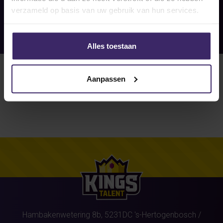
verzameld op basis van uw gebruik van hun services.
Alles toestaan
Aanpassen
Hambakenwetering 8b,
5231DC
's-Hertogenbosch
/