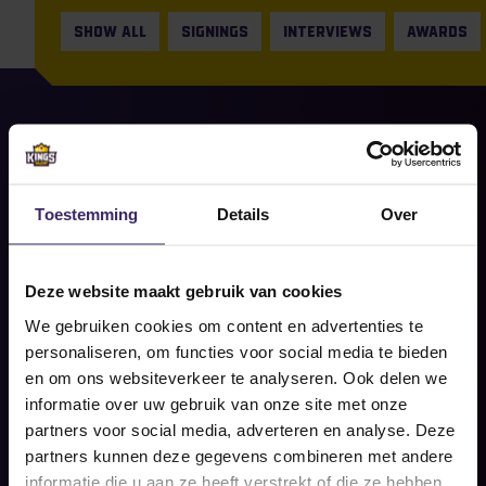
SHOW ALL
SIGNINGS
INTERVIEWS
AWARDS
23
Apr
Signings
Toestemming
Details
Over
Katie Donoghue tekent bij Murray
State University!
Deze website maakt gebruik van cookies
Share on social
We gebruiken cookies om content en advertenties te
READ MORE
personaliseren, om functies voor social media te bieden
en om ons websiteverkeer te analyseren. Ook delen we
informatie over uw gebruik van onze site met onze
partners voor social media, adverteren en analyse. Deze
partners kunnen deze gegevens combineren met andere
informatie die u aan ze heeft verstrekt of die ze hebben