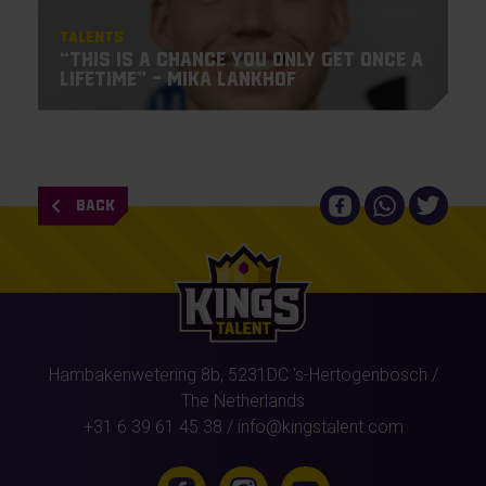
Talents
“This is a chance you only get once a
lifetime” – Mika Lankhof
BACK
Hambakenwetering 8b,
5231DC
's-Hertogenbosch
/
The Netherlands
+31 6 39 61 45 38
/
info@kingstalent.com