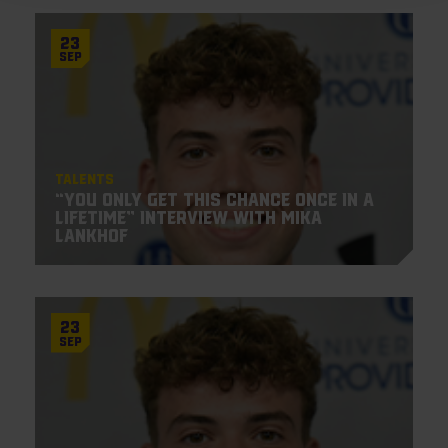
23
Sep
Talents
“You only get this chance once in a
lifetime” Interview with Mika
Lankhof
23
Sep