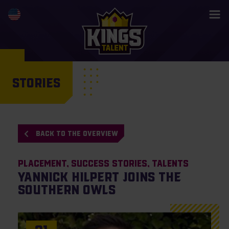
STORIES
BACK TO THE OVERVIEW
Placement
Success Stories
Talents
Yannick Hilpert joins the
Southern Owls