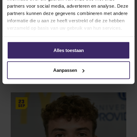
partners voor social media, adverteren en analyse. Deze
partners kunnen deze gegevens combineren met andere
10
Aug
informatie die u aan ze heeft verstrekt of die ze hebben
verzameld op basis van uw gebruik van hun services.
Alles toestaan
Placement
Success Stories
Talents
Signings
Aanpassen
Samu Siemens leaves for Akron
23
Sep