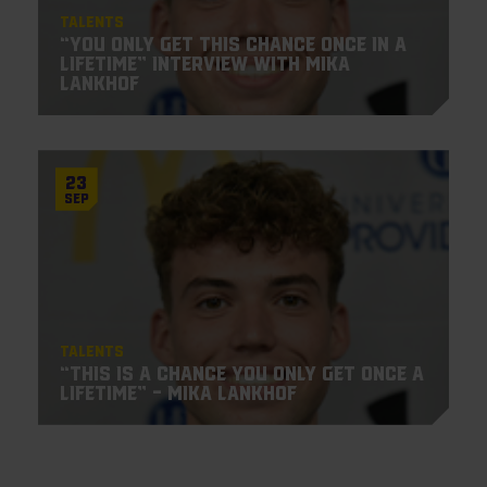
Talents
“You only get this chance once in a
lifetime” Interview with Mika
Lankhof
23
Sep
Talents
“This is a chance you only get once a
lifetime” – Mika Lankhof