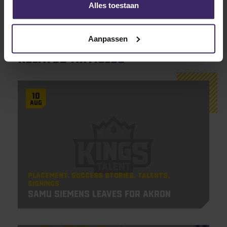
Alles toestaan
Aanpassen
Related articles
10
Aug
Placement
Success Stories
Talents
Signings
Samu Siemens leaves for Akron