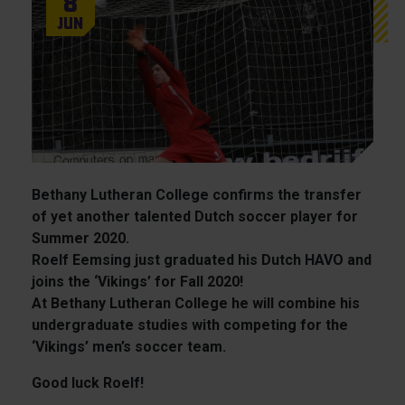
8
Jun
Bethany Lutheran College confirms the transfer
of yet another talented Dutch soccer player for
Summer 2020.
Roelf Eemsing just graduated his Dutch HAVO and
joins the ‘Vikings’ for Fall 2020!
At Bethany Lutheran College he will combine his
undergraduate studies with competing for the
‘Vikings’ men’s soccer team.
Good luck Roelf!