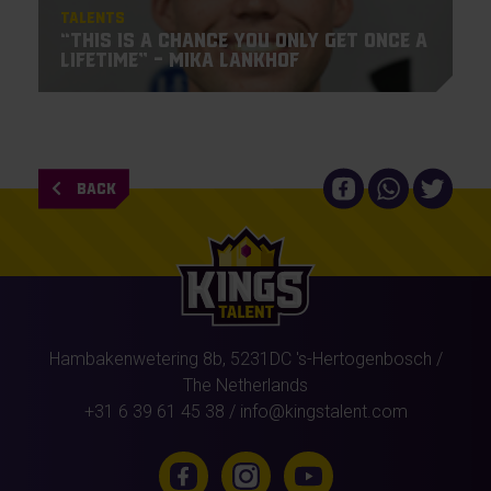
Talents
“This is a chance you only get once a
lifetime” – Mika Lankhof
BACK
Hambakenwetering 8b,
5231DC
's-Hertogenbosch
/
The Netherlands
+31 6 39 61 45 38
/
info@kingstalent.com