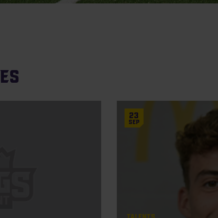
les
23
Sep
Talents