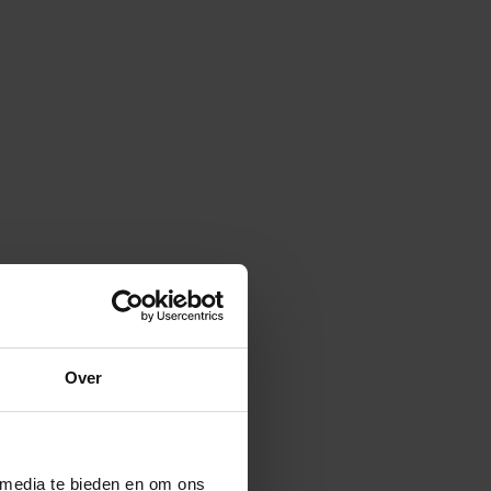
Over
 media te bieden en om ons