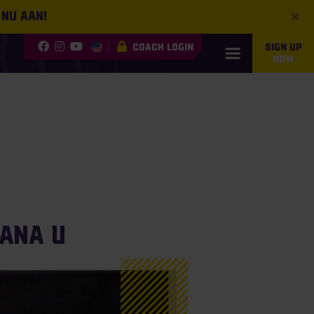
×
 nu aan!
COACH LOGIN
SIGN UP
NOW
iana U