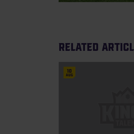
Related artic
10
Aug