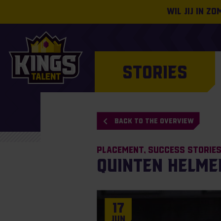
Wil jij in z
STORIES
BACK TO THE OVERVIEW
Placement
Success Storie
Quinten Helme
17
Jun