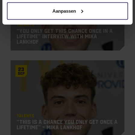
Aanpassen
Talents
“You only get this chance once in a
lifetime” Interview with Mika
Lankhof
23
Sep
Talents
“This is a chance you only get once a
lifetime” – Mika Lankhof