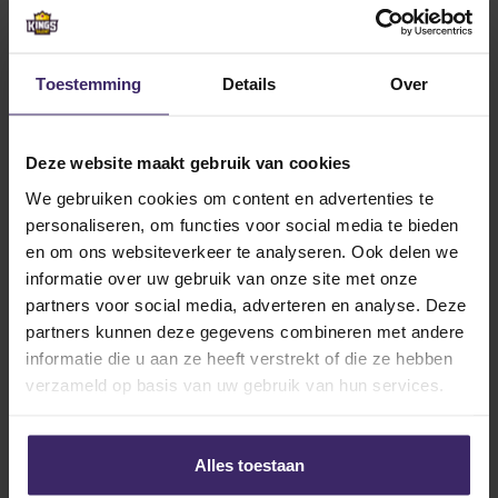
Related articles
Toestemming
Details
Over
10
Aug
Deze website maakt gebruik van cookies
We gebruiken cookies om content en advertenties te
personaliseren, om functies voor social media te bieden
en om ons websiteverkeer te analyseren. Ook delen we
informatie over uw gebruik van onze site met onze
Placement
Success Stories
Talents
partners voor social media, adverteren en analyse. Deze
Signings
partners kunnen deze gegevens combineren met andere
Samu Siemens leaves for Akron
informatie die u aan ze heeft verstrekt of die ze hebben
verzameld op basis van uw gebruik van hun services.
23
Sep
Alles toestaan