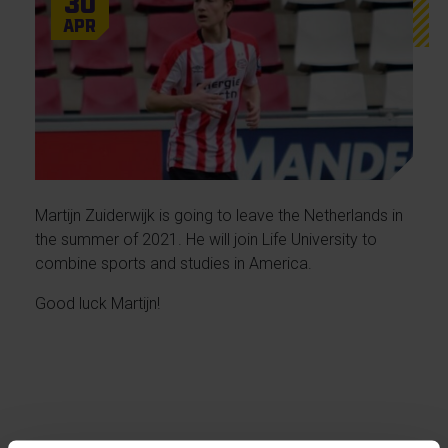
30
Apr
Martijn Zuiderwijk is going to leave the Netherlands in
the summer of 2021. He will join Life University to
combine sports and studies in America.
Good luck Martijn!