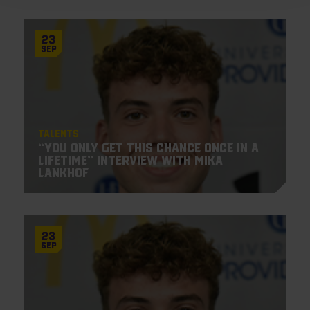
23
Sep
Talents
“You only get this chance once in a
lifetime” Interview with Mika
Lankhof
23
Sep