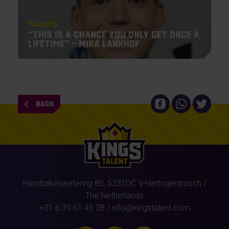
Talents
“This is a chance you only get once a
lifetime” – Mika Lankhof
BACK
Hambakenwetering 8b,
5231DC
's-Hertogenbosch
/
The Netherlands
+31 6 39 61 45 38
/
info@kingstalent.com