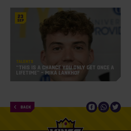
23
Sep
Talents
“This is a chance you only get once a
lifetime” – Mika Lankhof
BACK