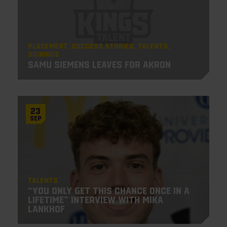
Placement
Success Stories
Talents
Signings
Samu Siemens leaves for Akron
23
Sep
Talents
“You only get this chance once in a
lifetime” Interview with Mika
Lankhof