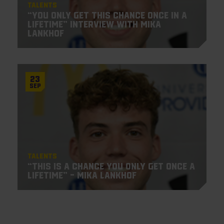
Talents
“You only get this chance once in a
lifetime” Interview with Mika
Lankhof
23
Sep
Talents
“This is a chance you only get once a
lifetime” – Mika Lankhof