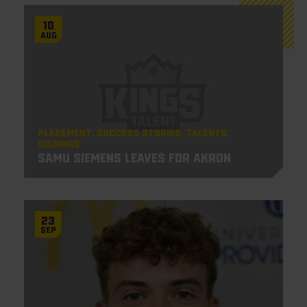
10
Aug
Placement
Success Stories
Talents
Signings
Samu Siemens leaves for Akron
23
Sep