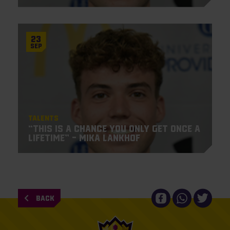
23
Sep
Talents
“This is a chance you only get once a
lifetime” – Mika Lankhof
BACK