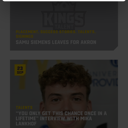
Placement
Success Stories
Talents
Signings
Samu Siemens leaves for Akron
23
Sep
Talents
“You only get this chance once in a
lifetime” Interview with Mika
Lankhof