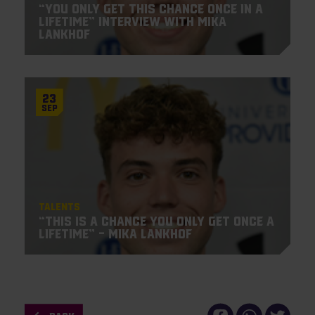
“You only get this chance once in a
lifetime” Interview with Mika
Lankhof
23
Sep
Talents
“This is a chance you only get once a
lifetime” – Mika Lankhof