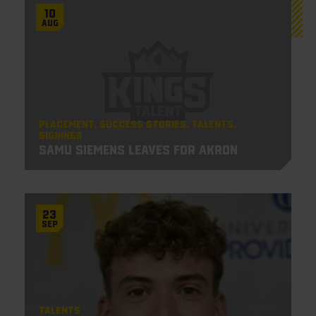
10
Aug
Placement
Success Stories
Talents
Signings
Samu Siemens leaves for Akron
23
Sep
Talents