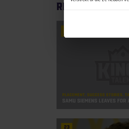
Related artic
10
Aug
Placement
Success Stories
T
Samu Siemens leaves for
23