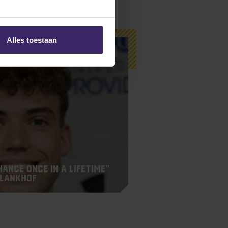
Alles toestaan
hance once in a lifetime”
 Lankhof