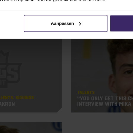
les
Aanpassen
23
Sep
Talents
alents
Signings
“You only get this c
 Akron
Interview with Mika