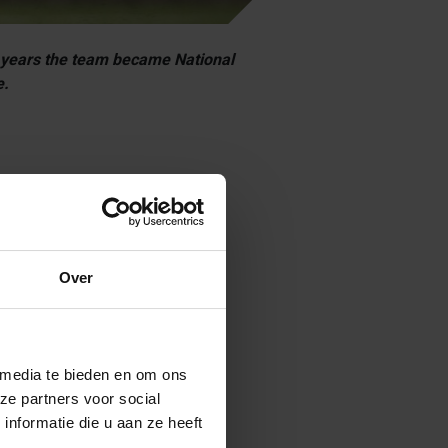
o years the team became National
e.
Over
 media te bieden en om ons
ze partners voor social
nformatie die u aan ze heeft