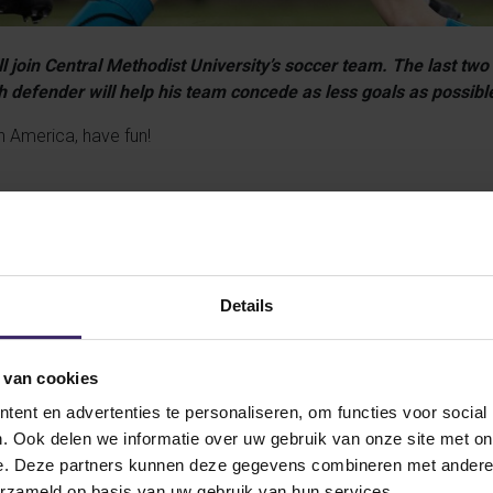
 join Central Methodist University’s soccer team. The last tw
 defender will help his team concede as less goals as possibl
n America, have fun!
Details
 van cookies
ent en advertenties te personaliseren, om functies voor social
. Ook delen we informatie over uw gebruik van onze site met on
e. Deze partners kunnen deze gegevens combineren met andere i
erzameld op basis van uw gebruik van hun services.