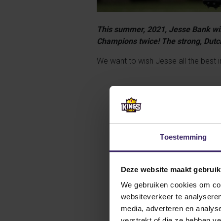
This summer, 2021, Jesse Bank will
Champions twice! The strong, Dutch
We want to wish Jesse all the best i
Toestemming
Deze website maakt gebruik
We gebruiken cookies om cont
websiteverkeer te analyseren
media, adverteren en analys
verstrekt of die ze hebben v