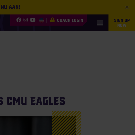
×
 nu aan!
COACH LOGIN
SIGN UP
NOW
s CMU Eagles