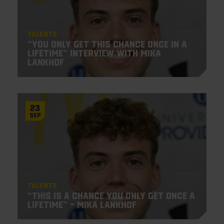
Talents
“You only get this chance once in a
lifetime” Interview with Mika
Lankhof
23
Sep
Talents
“This is a chance you only get once a
lifetime” – Mika Lankhof