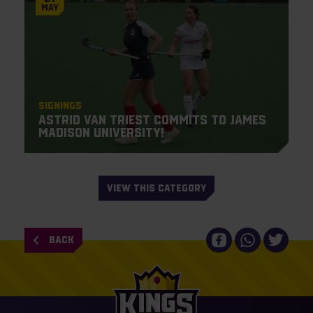
May
Signings
Astrid van Triest commits to James
Madison University!
VIEW THIS CATEGORY
BACK