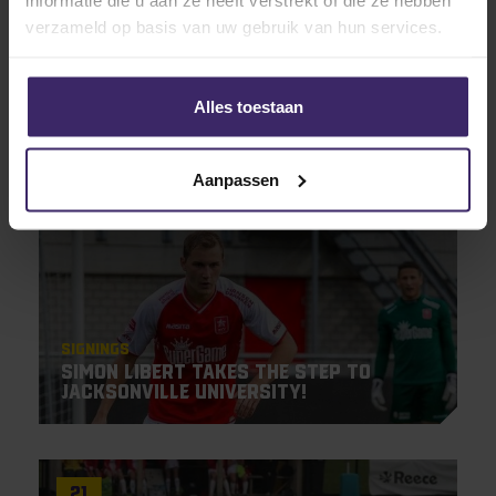
verzameld op basis van uw gebruik van hun services.
Signings
Margaux de Bievre signs with
Southern New Hampshire University!
Alles toestaan
21
Aanpassen
May
Signings
Simon Libert takes the step to
Jacksonville University!
21