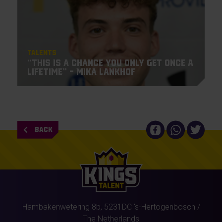
Talents
“This is a chance you only get once a
lifetime” – Mika Lankhof
BACK
Hambakenwetering 8b,
5231DC
's-Hertogenbosch
/
The Netherlands