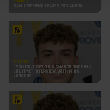
Signings
Samu Siemens leaves for Akron
23
Sep
Talents
“You only get this chance once in a
lifetime” Interview with Mika
Lankhof
23
Sep