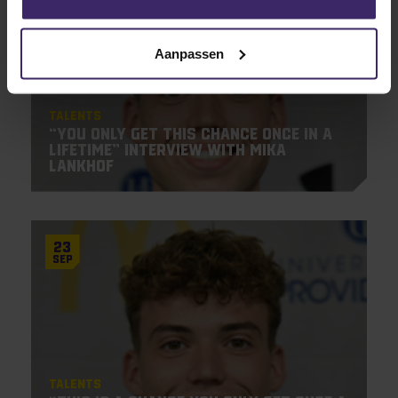
Sep
Aanpassen
Talents
“You only get this chance once in a
lifetime” Interview with Mika
Lankhof
23
Sep
Talents