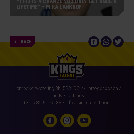
“This is a chance you only get once a
lifetime” – Mika Lankhof
BACK
Hambakenwetering 8b,
5231DC
's-Hertogenbosch
/
The Netherlands
+31 6 39 61 45 38
/
info@kingstalent.com