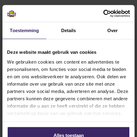
Related articles
Toestemming
Details
Over
10
Deze website maakt gebruik van cookies
Aug
We gebruiken cookies om content en advertenties te
personaliseren, om functies voor social media te bieden
en om ons websiteverkeer te analyseren. Ook delen we
informatie over uw gebruik van onze site met onze
partners voor social media, adverteren en analyse. Deze
Placement
Success Stories
Talents
partners kunnen deze gegevens combineren met andere
Signings
informatie die u aan ze heeft verstrekt of die ze hebben
Samu Siemens leaves for Akron
verzameld op basis van uw gebruik van hun services.
23
Alles toestaan