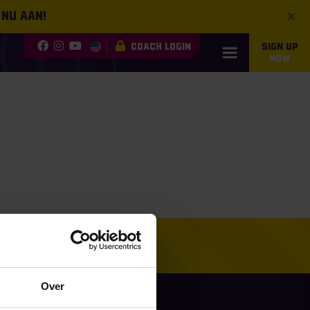
×
 nu aan!
COACH LOGIN
SIGN UP
NOW
Over