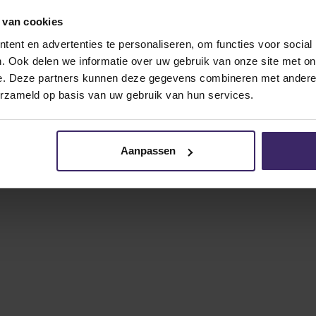
ambakenwetering 8b,
5231DC
's-Hertogenbosch
/ The Netherlan
 van cookies
+31 6 39 61 45 38
/
info@kingstalent.com
ent en advertenties te personaliseren, om functies voor social
. Ook delen we informatie over uw gebruik van onze site met on
e. Deze partners kunnen deze gegevens combineren met andere i
erzameld op basis van uw gebruik van hun services.
Privacy policy
Cookie preferences
Cookie policy
Aanpassen