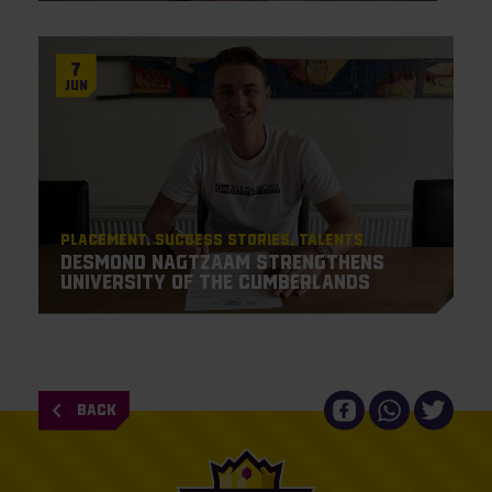
7
Jun
Placement
Success Stories
Talents
Desmond Nagtzaam strengthens
University of the Cumberlands
BACK