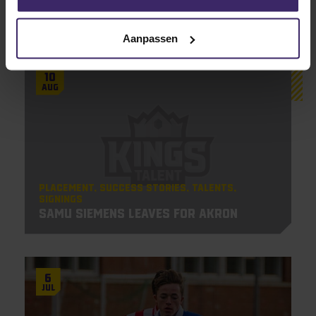
Other articles in Placement
Aanpassen
10
Aug
Placement
Success Stories
Talents
Signings
Samu Siemens leaves for Akron
6
Jul