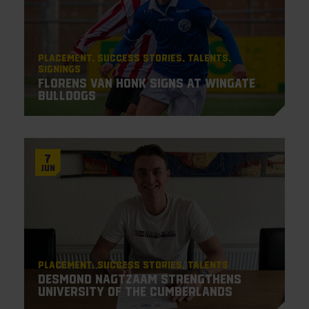
Placement
Success Stories
Talents
Signings
Florens van Honk signs at Wingate
Bulldogs
7
Jun
Placement
Success Stories
Talents
Desmond Nagtzaam strengthens
University of the Cumberlands