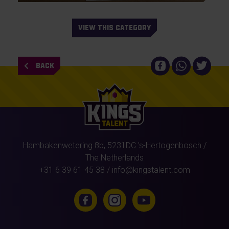
VIEW THIS CATEGORY
BACK
Hambakenwetering 8b,
5231DC
's-Hertogenbosch
/
The Netherlands
+31 6 39 61 45 38
/
info@kingstalent.com