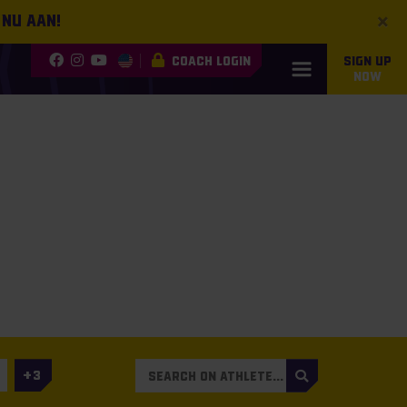
×
 nu aan!
COACH LOGIN
SIGN UP
NOW
3