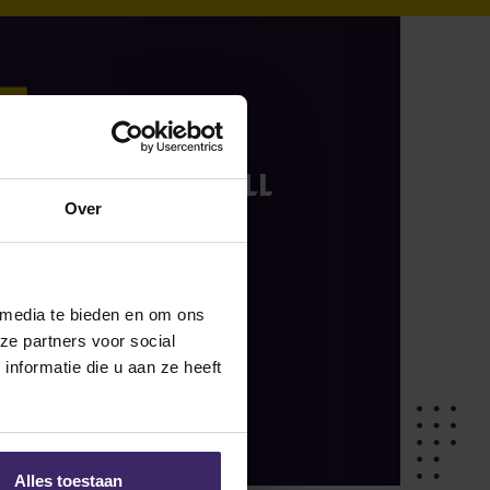
26
Jul
ignings
Zoë Zwanepol will
leave The
Over
Netherlands
hare on social
 media te bieden en om ons
ze partners voor social
nformatie die u aan ze heeft
READ MORE
Alles toestaan