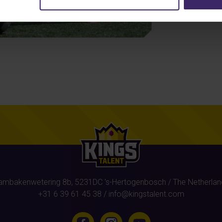
ambakenwetering 8b,
5231DC
's-Hertogenbosch
/ The Netherlan
+31 6 39 61 45 38
/
info@kingstalent.com