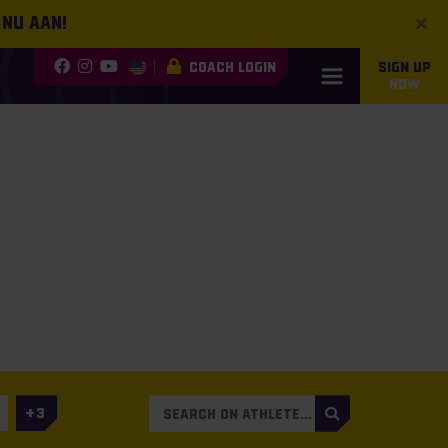
×
 nu aan!
COACH LOGIN
SIGN UP
NOW
3