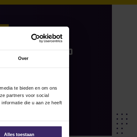
18
Aug
ignings
Yska Last goes to
Lane Community
Over
College!
hare on social
 media te bieden en om ons
ze partners voor social
nformatie die u aan ze heeft
READ MORE
Alles toestaan