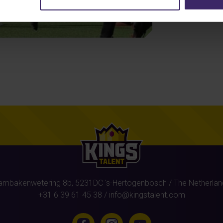
ambakenwetering 8b,
5231DC
's-Hertogenbosch
/ The Netherlan
+31 6 39 61 45 38
/
info@kingstalent.com