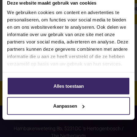
Deze website maakt gebruik van cookies
SHOW ALL
WEEKLY UPDATE
#FROMTHEBOARDRO
We gebruiken cookies om content en advertenties te
personaliseren, om functies voor social media te bieden
en om ons websiteverkeer te analyseren. Ook delen we
informatie over uw gebruik van onze site met onze
Unfortunately, for this athlete
partners voor social media, adverteren en analyse. Deze
(Wouter Peters)
were no stories
partners kunnen deze gegevens combineren met andere
found.
informatie die u aan ze heeft verstrekt of die ze hebben
verzameld op basis van uw gebruik van hun services.
Alles toestaan
Aanpassen
Hambakenwetering 8b,
5231DC
's-Hertogenbosch
/
The Netherlands