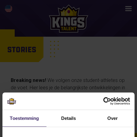
STORIES
Breaking news!
We volgen onze student-athletes op
de voet. Hier lees je de belangrijkste ontwikkelingen in
hun activiteiten en prestaties, maar ook de
persoonlijke verhalen van onze talenten… en straks
misschien wel jouw life changing story.
Toestemming
Details
Over