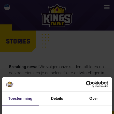
STORIES
Breaking news!
We volgen onze student-athletes op
de voet. Hier lees je de belangrijkste ontwikkelingen in
hun activiteiten en prestaties, maar ook de
persoonlijke verhalen van onze talenten… en straks
misschien wel jouw life changing story.
Toestemming
Details
Over