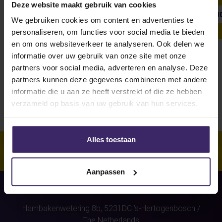
Deze website maakt gebruik van cookies
SHOW ALL
WEEKLY UPDATE
#FROMTHEBOARDRO
We gebruiken cookies om content en advertenties te
personaliseren, om functies voor social media te bieden
en om ons websiteverkeer te analyseren. Ook delen we
informatie over uw gebruik van onze site met onze
Unfortunately, for this athlete
partners voor social media, adverteren en analyse. Deze
(Vince Stans)
were no stories
partners kunnen deze gegevens combineren met andere
found.
informatie die u aan ze heeft verstrekt of die ze hebben
verzameld op basis van uw gebruik van hun services.
Alles toestaan
Aanpassen
Hambakenwetering 8b,
5231DC
's-Hertogenbosch
/
The Netherlands