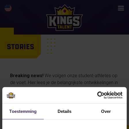
STORIES
Breaking news!
We volgen onze student-athletes op
de voet. Hier lees je de belangrijkste ontwikkelingen in
hun activiteiten en prestaties, maar ook de
persoonlijke verhalen van onze talenten… en straks
misschien wel jouw life changing story.
Toestemming
Details
Over