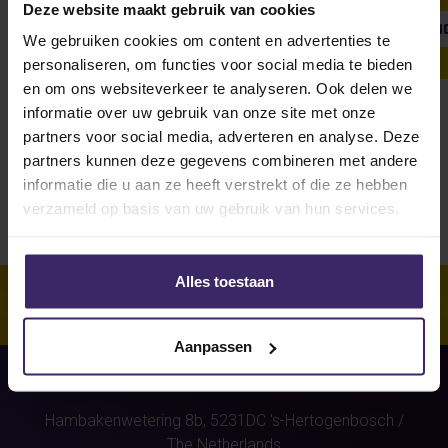
Deze website maakt gebruik van cookies
SHOW ALL
WEEKLY UPDATE
#FROMTHEBOARDRO
We gebruiken cookies om content en advertenties te
personaliseren, om functies voor social media te bieden
en om ons websiteverkeer te analyseren. Ook delen we
informatie over uw gebruik van onze site met onze
Unfortunately, for this athlete
partners voor social media, adverteren en analyse. Deze
(Samantha Minkes)
were no
partners kunnen deze gegevens combineren met andere
stories found.
informatie die u aan ze heeft verstrekt of die ze hebben
verzameld op basis van uw gebruik van hun services.
Alles toestaan
Aanpassen
Hambakenwetering 8b,
5231DC
's-Hertogenbosch
/
The Netherlands