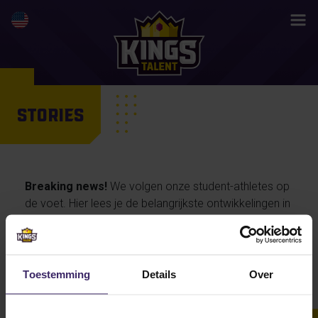
STORIES
Breaking news!
We volgen onze student-athletes op
de voet. Hier lees je de belangrijkste ontwikkelingen in
hun activiteiten en prestaties, maar ook de
persoonlijke verhalen van onze talenten… en straks
misschien wel jouw life changing story.
Toestemming
Details
Over