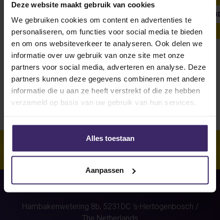
Deze website maakt gebruik van cookies
SHOW ALL
WEEKLY UPDATE
#FROMTHEBOARDRO
We gebruiken cookies om content en advertenties te
personaliseren, om functies voor social media te bieden
en om ons websiteverkeer te analyseren. Ook delen we
informatie over uw gebruik van onze site met onze
Unfortunately, for this athlete
partners voor social media, adverteren en analyse. Deze
(Sabien Paumen)
were no stories
partners kunnen deze gegevens combineren met andere
found.
informatie die u aan ze heeft verstrekt of die ze hebben
verzameld op basis van uw gebruik van hun services.
Alles toestaan
Aanpassen
Hambakenwetering 8b,
5231DC
's-Hertogenbosch
/
The Netherlands