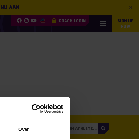
×
 nu aan!
COACH LOGIN
SIGN UP
NOW
3
Over