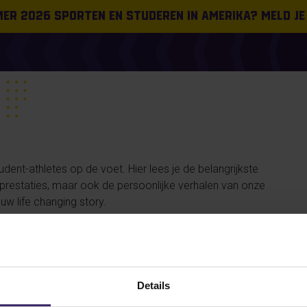
omer 2026 sporten en studeren in Amerika? Meld je
ent-athletes op de voet. Hier lees je de belangrijkste
n prestaties, maar ook de persoonlijke verhalen van onze
uw life changing story.
#FROMTHEBOARDROOM
PLACEMENT
SUCCESS STORIES
Details