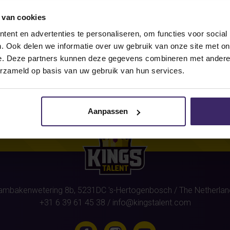
 van cookies
r this athlete
(Reinoud van Eijk
ent en advertenties te personaliseren, om functies voor social
. Ook delen we informatie over uw gebruik van onze site met on
e. Deze partners kunnen deze gegevens combineren met andere i
erzameld op basis van uw gebruik van hun services.
Aanpassen
ambakenwetering 8b,
5231DC
's-Hertogenbosch
/ The Netherlan
+31 6 39 61 45 38
/
info@kingstalent.com