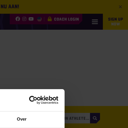
×
 nu aan!
COACH LOGIN
SIGN UP
NOW
3
Over