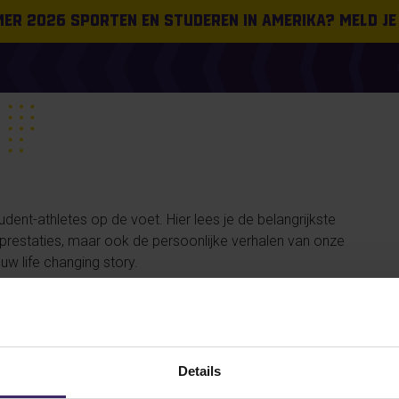
omer 2026 sporten en studeren in Amerika? Meld je
ent-athletes op de voet. Hier lees je de belangrijkste
n prestaties, maar ook de persoonlijke verhalen van onze
uw life changing story.
#FROMTHEBOARDROOM
PLACEMENT
SUCCESS STORIES
Details