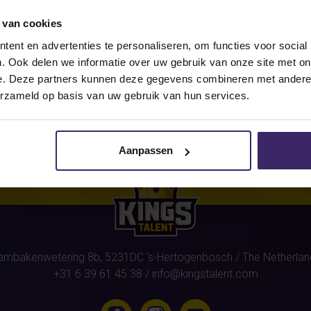
 van cookies
r this athlete
(Pepijn Otter)
wer
ent en advertenties te personaliseren, om functies voor social
. Ook delen we informatie over uw gebruik van onze site met on
e. Deze partners kunnen deze gegevens combineren met andere i
erzameld op basis van uw gebruik van hun services.
Aanpassen
ambakenwetering 8b,
5231DC
's-Hertogenbosch
/ The Netherlan
+31 6 39 61 45 38
/
info@kingstalent.com