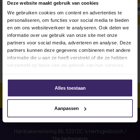
Deze website maakt gebruik van cookies
SHOW ALL
WEEKLY UPDATE
#FROMTHEBOARDRO
We gebruiken cookies om content en advertenties te
personaliseren, om functies voor social media te bieden
en om ons websiteverkeer te analyseren. Ook delen we
informatie over uw gebruik van onze site met onze
Unfortunately, for this athlete
partners voor social media, adverteren en analyse. Deze
(Mick van de Kolk)
were no stories
partners kunnen deze gegevens combineren met andere
found.
informatie die u aan ze heeft verstrekt of die ze hebben
verzameld op basis van uw gebruik van hun services.
Alles toestaan
Aanpassen
Hambakenwetering 8b,
5231DC
's-Hertogenbosch
/
The Netherlands