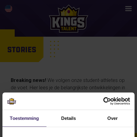
STORIES
Breaking news!
We volgen onze student-athletes op
de voet. Hier lees je de belangrijkste ontwikkelingen in
hun activiteiten en prestaties, maar ook de
persoonlijke verhalen van onze talenten… en straks
misschien wel jouw life changing story.
Toestemming
Details
Over