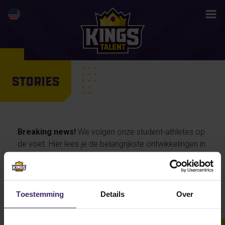
STORIES
Breaking news!
We volgen onze student-athletes op
de voet. Hier lees je de belangrijkste ontwikkelingen in
hun activiteiten en prestaties, maar ook de
persoonlijke verhalen van onze talenten… en straks
misschien wel jouw life changing story.
Toestemming
Details
Over