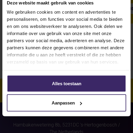
Deze website maakt gebruik van cookies
SHOW ALL
WEEKLY UPDATE
#FROMTHEBOARDRO
We gebruiken cookies om content en advertenties te
personaliseren, om functies voor social media te bieden
en om ons websiteverkeer te analyseren. Ook delen we
informatie over uw gebruik van onze site met onze
Unfortunately, for this athlete
partners voor social media, adverteren en analyse. Deze
(Mats Hofland)
were no stories
partners kunnen deze gegevens combineren met andere
found.
informatie die u aan ze heeft verstrekt of die ze hebben
verzameld op basis van uw gebruik van hun services.
Alles toestaan
Aanpassen
Hambakenwetering 8b,
5231DC
's-Hertogenbosch
/
The Netherlands