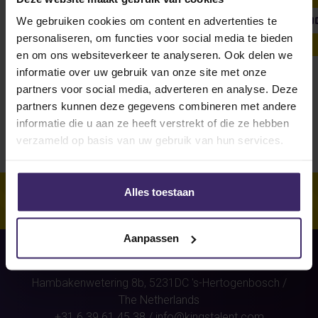
We gebruiken cookies om content en advertenties te
SHOW ALL
WEEKLY UPDATE
#FROMTHEBOARDRO
personaliseren, om functies voor social media te bieden
en om ons websiteverkeer te analyseren. Ook delen we
informatie over uw gebruik van onze site met onze
Unfortunately, for this athlete
partners voor social media, adverteren en analyse. Deze
(Kim Smit)
were no stories found.
partners kunnen deze gegevens combineren met andere
informatie die u aan ze heeft verstrekt of die ze hebben
verzameld op basis van uw gebruik van hun services.
Alles toestaan
Aanpassen
Hambakenwetering 8b,
5231DC
's-Hertogenbosch
/
The Netherlands
+31 6 39 61 45 38
/
info@kingstalent.com