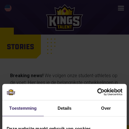
STORIES
Breaking news!
We volgen onze student-athletes op
de voet. Hier lees je de belangrijkste ontwikkelingen in
hun activiteiten en prestaties, maar ook de
persoonlijke verhalen van onze talenten… en straks
misschien wel jouw life changing story.
Toestemming
Details
Over
Deze website maakt gebruik van cookies