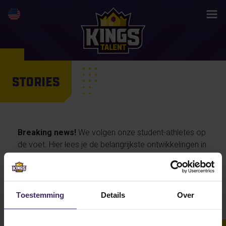
STORIES
Breaking news!
We volgen onze student-athletes op
de voet. Hier lees je de belangrijkste ontwikkelingen in
hun activiteiten en prestaties, maar ook de
persoonlijke verhalen van onze talenten… en straks
misschien wel jouw life changing story.
Toestemming
Details
Over