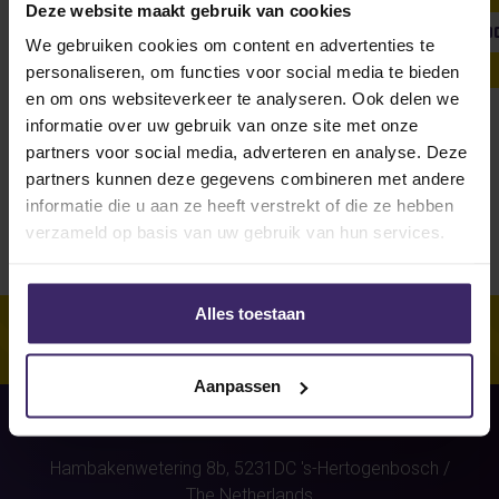
Deze website maakt gebruik van cookies
SHOW ALL
WEEKLY UPDATE
#FROMTHEBOARDRO
We gebruiken cookies om content en advertenties te
personaliseren, om functies voor social media te bieden
en om ons websiteverkeer te analyseren. Ook delen we
informatie over uw gebruik van onze site met onze
Unfortunately, for this athlete
partners voor social media, adverteren en analyse. Deze
(Jurre Thielen)
were no stories
partners kunnen deze gegevens combineren met andere
found.
informatie die u aan ze heeft verstrekt of die ze hebben
verzameld op basis van uw gebruik van hun services.
Alles toestaan
Aanpassen
Hambakenwetering 8b,
5231DC
's-Hertogenbosch
/
The Netherlands