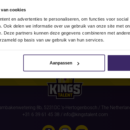
 van cookies
r this athlete
(Jorn-Jan van de 
ent en advertenties te personaliseren, om functies voor social
. Ook delen we informatie over uw gebruik van onze site met on
e. Deze partners kunnen deze gegevens combineren met andere i
erzameld op basis van uw gebruik van hun services.
Aanpassen
ambakenwetering 8b,
5231DC
's-Hertogenbosch
/ The Netherlan
+31 6 39 61 45 38
/
info@kingstalent.com