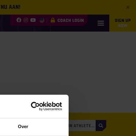
×
 nu aan!
COACH LOGIN
SIGN UP
NOW
3
Over