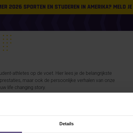
omer 2026 sporten en studeren in Amerika? Meld je
ent-athletes op de voet. Hier lees je de belangrijkste
n prestaties, maar ook de persoonlijke verhalen van onze
uw life changing story.
#FROMTHEBOARDROOM
PLACEMENT
SUCCESS STORIES
Details