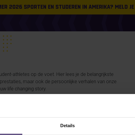
omer 2026 sporten en studeren in Amerika? Meld je
ent-athletes op de voet. Hier lees je de belangrijkste
n prestaties, maar ook de persoonlijke verhalen van onze
uw life changing story.
#FROMTHEBOARDROOM
PLACEMENT
SUCCESS STORIES
Details