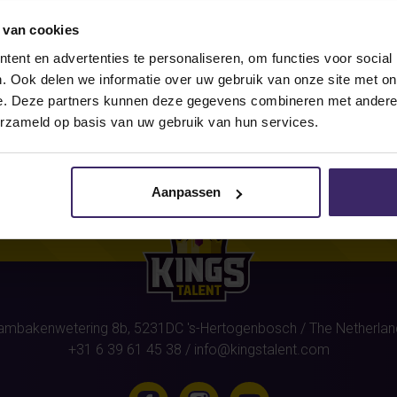
 van cookies
r this athlete
(Isa Oldekamp)
we
ent en advertenties te personaliseren, om functies voor social
. Ook delen we informatie over uw gebruik van onze site met on
e. Deze partners kunnen deze gegevens combineren met andere i
erzameld op basis van uw gebruik van hun services.
Aanpassen
ambakenwetering 8b,
5231DC
's-Hertogenbosch
/ The Netherlan
+31 6 39 61 45 38
/
info@kingstalent.com