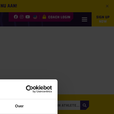
×
 nu aan!
COACH LOGIN
SIGN UP
NOW
3
Over