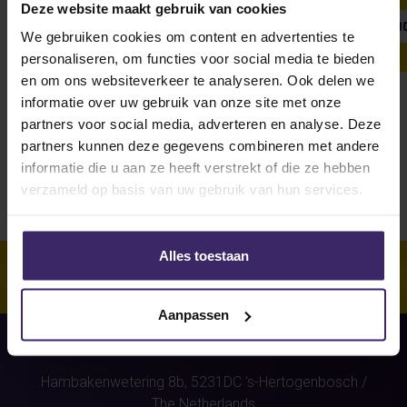
Deze website maakt gebruik van cookies
SHOW ALL
WEEKLY UPDATE
#FROMTHEBOARDRO
We gebruiken cookies om content en advertenties te
personaliseren, om functies voor social media te bieden
en om ons websiteverkeer te analyseren. Ook delen we
informatie over uw gebruik van onze site met onze
Unfortunately, for this athlete
partners voor social media, adverteren en analyse. Deze
(Filip Peters)
were no stories
partners kunnen deze gegevens combineren met andere
found.
informatie die u aan ze heeft verstrekt of die ze hebben
verzameld op basis van uw gebruik van hun services.
Alles toestaan
Aanpassen
Hambakenwetering 8b,
5231DC
's-Hertogenbosch
/
The Netherlands