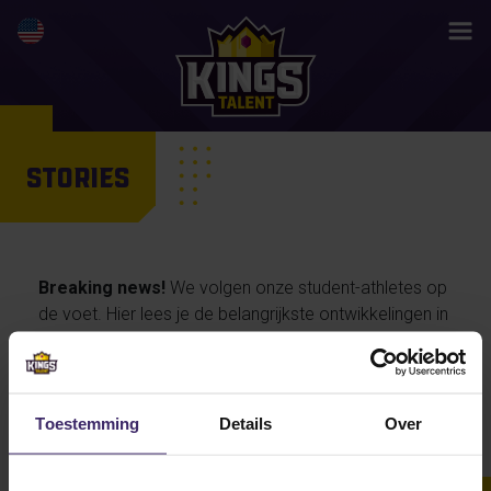
STORIES
Breaking news!
We volgen onze student-athletes op
de voet. Hier lees je de belangrijkste ontwikkelingen in
hun activiteiten en prestaties, maar ook de
persoonlijke verhalen van onze talenten… en straks
misschien wel jouw life changing story.
Toestemming
Details
Over