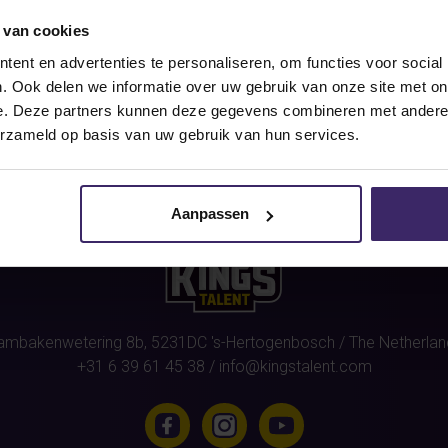
 van cookies
r this athlete
(Dave Star)
were 
ent en advertenties te personaliseren, om functies voor social
. Ook delen we informatie over uw gebruik van onze site met on
e. Deze partners kunnen deze gegevens combineren met andere i
erzameld op basis van uw gebruik van hun services.
Aanpassen
ambakenwetering 8b,
5231DC
's-Hertogenbosch
/ The Netherlan
+31 6 39 61 45 38
/
info@kingstalent.com