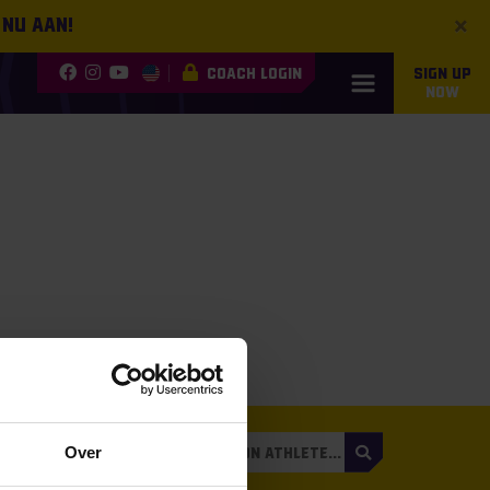
×
 nu aan!
COACH LOGIN
SIGN UP
NOW
3
Over