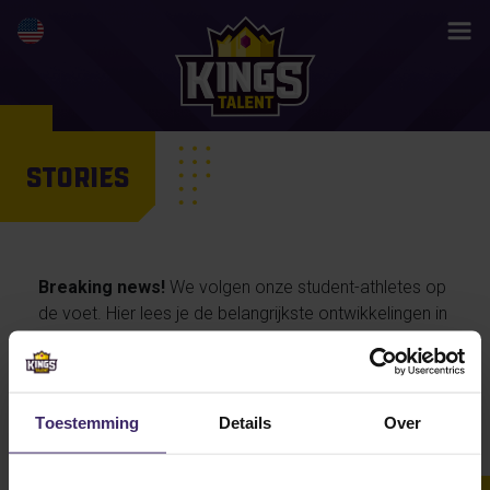
STORIES
Breaking news!
We volgen onze student-athletes op
de voet. Hier lees je de belangrijkste ontwikkelingen in
hun activiteiten en prestaties, maar ook de
persoonlijke verhalen van onze talenten… en straks
misschien wel jouw life changing story.
Toestemming
Details
Over