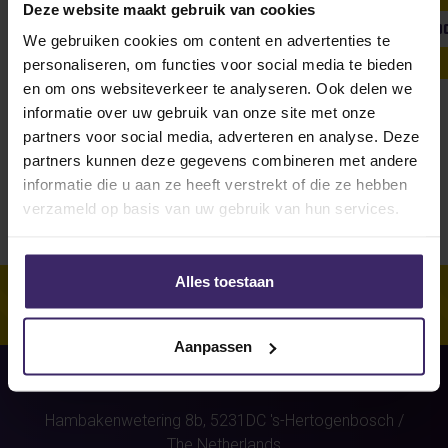
Deze website maakt gebruik van cookies
SHOW ALL
WEEKLY UPDATE
#FROMTHEBOARDRO
We gebruiken cookies om content en advertenties te
personaliseren, om functies voor social media te bieden
en om ons websiteverkeer te analyseren. Ook delen we
informatie over uw gebruik van onze site met onze
Unfortunately, for this athlete
partners voor social media, adverteren en analyse. Deze
(Daan Kempen)
were no stories
partners kunnen deze gegevens combineren met andere
found.
informatie die u aan ze heeft verstrekt of die ze hebben
verzameld op basis van uw gebruik van hun services.
Alles toestaan
Aanpassen
Hambakenwetering 8b,
5231DC
's-Hertogenbosch
/
The Netherlands