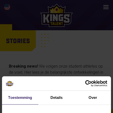
STORIES
Breaking news!
We volgen onze student-athletes op
de voet. Hier lees je de belangrijkste ontwikkelingen in
hun activiteiten en prestaties, maar ook de
persoonlijke verhalen van onze talenten… en straks
misschien wel jouw life changing story.
Toestemming
Details
Over