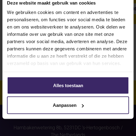
Deze website maakt gebruik van cookies
SHOW ALL
WEEKLY UPDATE
#FROMTHEBOARDRO
We gebruiken cookies om content en advertenties te
personaliseren, om functies voor social media te bieden
en om ons websiteverkeer te analyseren. Ook delen we
informatie over uw gebruik van onze site met onze
Unfortunately, for this athlete
partners voor social media, adverteren en analyse. Deze
(Connor van Loveren)
were no
partners kunnen deze gegevens combineren met andere
stories found.
informatie die u aan ze heeft verstrekt of die ze hebben
verzameld op basis van uw gebruik van hun services.
Alles toestaan
Aanpassen
Hambakenwetering 8b,
5231DC
's-Hertogenbosch
/
The Netherlands