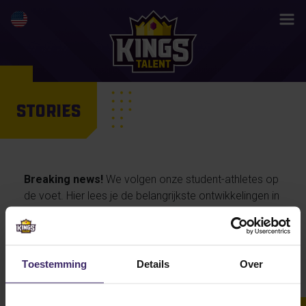
STORIES
Breaking news!
We volgen onze student-athletes op
de voet. Hier lees je de belangrijkste ontwikkelingen in
hun activiteiten en prestaties, maar ook de
persoonlijke verhalen van onze talenten… en straks
misschien wel jouw life changing story.
Toestemming
Details
Over