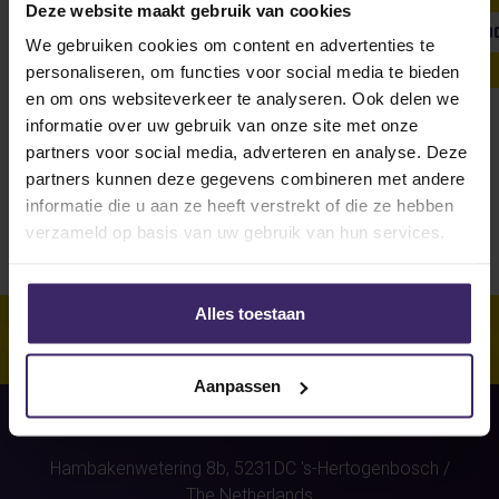
Deze website maakt gebruik van cookies
SHOW ALL
WEEKLY UPDATE
#FROMTHEBOARDRO
We gebruiken cookies om content en advertenties te
personaliseren, om functies voor social media te bieden
en om ons websiteverkeer te analyseren. Ook delen we
informatie over uw gebruik van onze site met onze
Unfortunately, for this athlete
partners voor social media, adverteren en analyse. Deze
(Bryan Simons)
were no stories
partners kunnen deze gegevens combineren met andere
found.
informatie die u aan ze heeft verstrekt of die ze hebben
verzameld op basis van uw gebruik van hun services.
Alles toestaan
Aanpassen
Hambakenwetering 8b,
5231DC
's-Hertogenbosch
/
The Netherlands