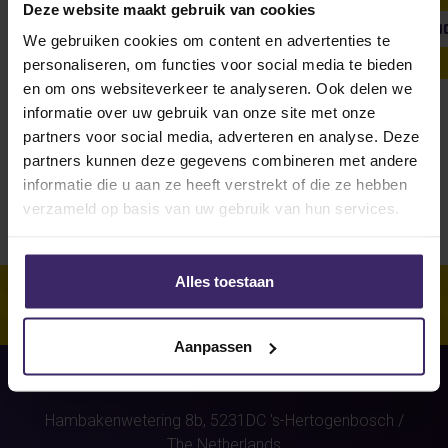
Deze website maakt gebruik van cookies
SHOW ALL
WEEKLY UPDATE
#FROMTHEBOARDRO
We gebruiken cookies om content en advertenties te
personaliseren, om functies voor social media te bieden
en om ons websiteverkeer te analyseren. Ook delen we
informatie over uw gebruik van onze site met onze
Unfortunately, for this athlete
partners voor social media, adverteren en analyse. Deze
(Britt Verstegen)
were no stories
partners kunnen deze gegevens combineren met andere
found.
informatie die u aan ze heeft verstrekt of die ze hebben
verzameld op basis van uw gebruik van hun services.
Alles toestaan
Aanpassen
Hambakenwetering 8b,
5231DC
's-Hertogenbosch
/
The Netherlands