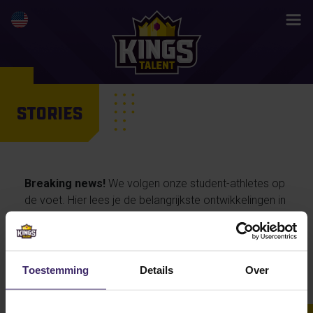
STORIES
Breaking news!
We volgen onze student-athletes op
de voet. Hier lees je de belangrijkste ontwikkelingen in
hun activiteiten en prestaties, maar ook de
persoonlijke verhalen van onze talenten… en straks
misschien wel jouw life changing story.
Toestemming
Details
Over