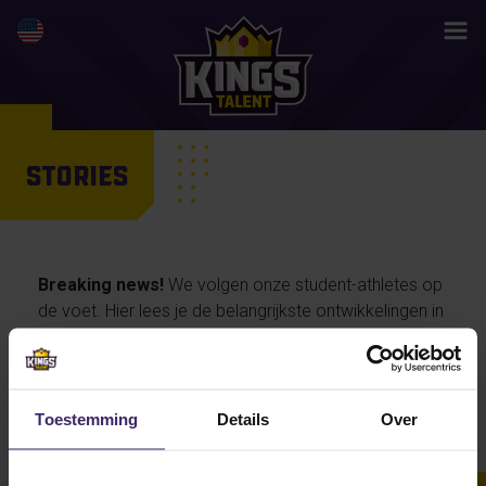
STORIES
Breaking news!
We volgen onze student-athletes op
de voet. Hier lees je de belangrijkste ontwikkelingen in
hun activiteiten en prestaties, maar ook de
persoonlijke verhalen van onze talenten… en straks
misschien wel jouw life changing story.
Toestemming
Details
Over