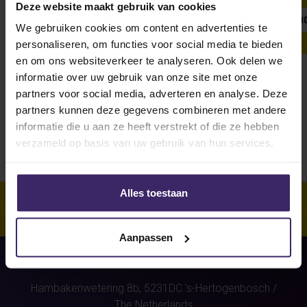
Deze website maakt gebruik van cookies
SHOW ALL
WEEKLY UPDATE
#FROMTHEBOARDRO
We gebruiken cookies om content en advertenties te
personaliseren, om functies voor social media te bieden
en om ons websiteverkeer te analyseren. Ook delen we
informatie over uw gebruik van onze site met onze
Unfortunately, for this athlete
partners voor social media, adverteren en analyse. Deze
(Britt Kabo)
were no stories
partners kunnen deze gegevens combineren met andere
found.
informatie die u aan ze heeft verstrekt of die ze hebben
verzameld op basis van uw gebruik van hun services.
Alles toestaan
Aanpassen
Hambakenwetering 8b,
5231DC
's-Hertogenbosch
/
The Netherlands