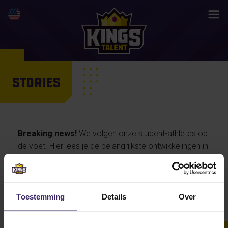
STORIES
Breaking news!
We volgen onze student-athletes op
de voet. Hier lees je de belangrijkste ontwikkelingen in
hun activiteiten en prestaties, maar ook de
persoonlijke verhalen van onze talenten… en straks
misschien wel jouw life changing story.
Toestemming
Details
Over