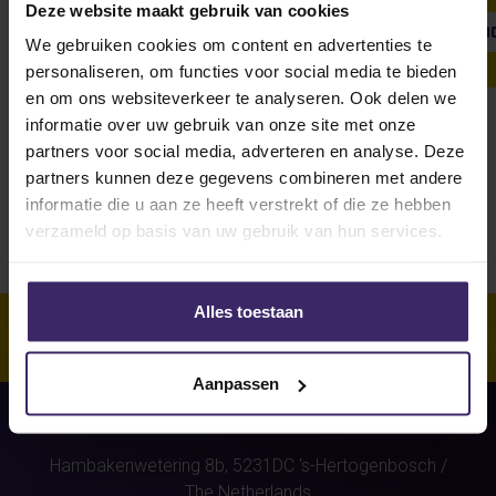
Deze website maakt gebruik van cookies
SHOW ALL
WEEKLY UPDATE
#FROMTHEBOARDRO
We gebruiken cookies om content en advertenties te
personaliseren, om functies voor social media te bieden
en om ons websiteverkeer te analyseren. Ook delen we
informatie over uw gebruik van onze site met onze
Unfortunately, for this athlete
partners voor social media, adverteren en analyse. Deze
(Bram Wolkenfelt)
were no
partners kunnen deze gegevens combineren met andere
stories found.
informatie die u aan ze heeft verstrekt of die ze hebben
verzameld op basis van uw gebruik van hun services.
Alles toestaan
Aanpassen
Hambakenwetering 8b,
5231DC
's-Hertogenbosch
/
The Netherlands